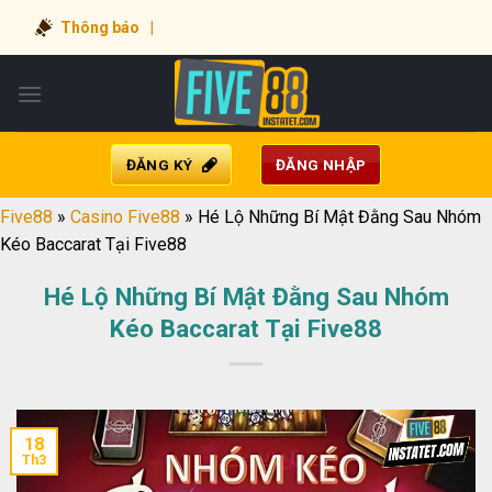
Chuyển
Thông báo
|
đến
nội
dung
ĐĂNG KÝ
ĐĂNG NHẬP
Five88
»
Casino Five88
»
Hé Lộ Những Bí Mật Đằng Sau Nhóm
Kéo Baccarat Tại Five88
Hé Lộ Những Bí Mật Đằng Sau Nhóm
Kéo Baccarat Tại Five88
18
Th3