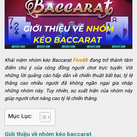
Khái niệm nhóm kéo Baccarat
Five88
đang t
rở thành tâm
điểm chú ý
của cộng đồng người chơi trực tuyến. Với
những lời
quảng cáo hấp dẫn
về chiến thuật bất bại,
tỷ lệ
thắng cao
nhiều người đã không ngần ngại gia nhập
những nhóm này. Tuy nhiên, sự xuất hiện của nhóm này
giúp người chơi
nâng cao tỷ lệ chiến thắng.
Mục Lục:
Giới thiệu về nhóm kéo baccarat