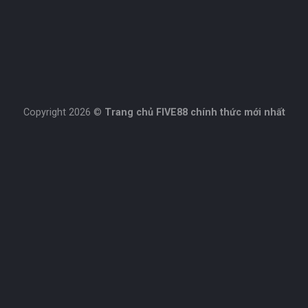
Copyright 2026 ©
Trang chủ FIVE88 chính thức mới nhất