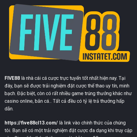
FIVE88
là nhà cái cá cược trực tuyến tốt nhất hiện nay. Tại
đây, bạn sẽ được trải nghiệm đặt cược thể thao uy tín, minh
bạch. Đặc biệt, còn có rất nhiều game trúng thưởng khác như
casino online, bắn cá... Tất cả đều có tỷ lệ trả thưởng hấp
dẫn.
https://five88cl13.com/
là link vào chính thức của chúng
tôi. Bạn sẽ có một trải nghiệm đặt cược đa dạng khi truy cập