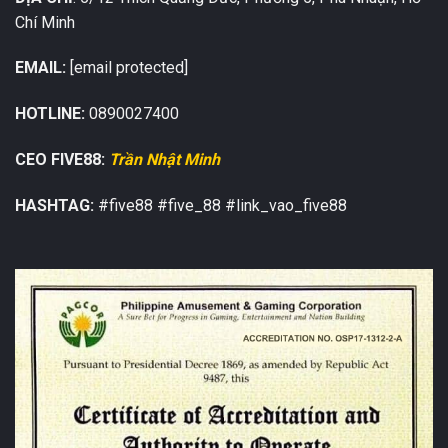
Chí Minh
EMAIL:
[email protected]
HOTLINE:
0890027400
CEO FIVE88:
Trần Nhật Minh
HASHTAG:
#five88 #five_88 #link_vao_five88