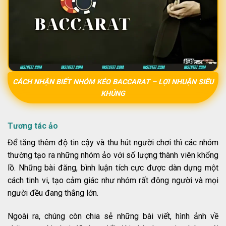
CÁCH NHẬN BIẾT NHÓM KÉO BACCARAT – LỢI NHUẬN SIÊU
KHỦNG
Tương tác ảo
Để tăng thêm độ tin cậy và thu hút người chơi thì các nhóm
thường tạo ra những nhóm ảo với số lượng thành viên khổng
lồ. Những bài đăng, bình luận tích cực được dàn dựng một
cách tinh vi, tạo cảm giác như nhóm rất đông người và mọi
người đều đang thắng lớn.
Ngoài ra, chúng còn chia sẻ những bài viết, hình ảnh về