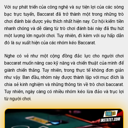
Với sự phát triển của công nghệ và sự tiện lợi của các sòng
bạc trực tuyến, Baccarat đã trở thành một trong những trò
chơi đánh bài được yêu thích nhất hiện nay. Cơ hội kiếm tiền
nhanh chóng và dễ dàng từ trò chơi đánh bài này đã thu hút
một lượng lớn người chơi. Tuy nhiên, đi kèm với sự hấp dẫn
đó là sự xuất hiện của các nhóm kéo Baccarat.
Nghe có vẻ như một cộng đồng đắc lực cho người chơi
baccarat muốn nâng cao kỹ năng và chiến thuật của mình để
giành chiến thắng. Tuy nhiên, trong thực tế không đơn giản
như vậy. Ban đầu, nhóm này được thành lập với mục đích là
chia sẻ kinh nghiệm và những thông tin về trò chơi baccarat.
Tuy nhiên, ngày càng có nhiều nhóm kéo lừa đảo và trục lợi
từ người chơi.