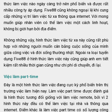
thức làm việc nào ngày càng trở nên phổ biến và được rất
nhiều công ty áp dụng. Five88 cũng không ngoại lệ khi cung
cấp những vị trí làm việc từ xa thông qua internet. Với mong
muốn giúp nhân viên có thể làm việc một cách linh hoạt,
không bị giới hạn bởi địa điểm.
Không những vậy, hình thức làm việc từ xa này cũng rất phù
hợp với những người muốn cân bằng cuộc sống của mình
giữa công việc và đời sống thường nhật. Ngoài ra loại tuyển
dụng Five88 ở hình thức làm việc này cũng giúp anh em tiết
kiệm rất nhiều thời gian cũng như chi phí di chuyển
, đi lại.
Việc làm part-time
Đây là một hình thức làm việc đang
cực kỳ phổ biến trên thị
trường việc làm hiện nay. Làm việc part time được đánh giá
là hình thức tương đối giống với làm việc remote, bởi vì 2
hình thức này đều có thể làm việc tại nhà và thông qua
internet. Điểm khác là làm việc part time có số lượng công