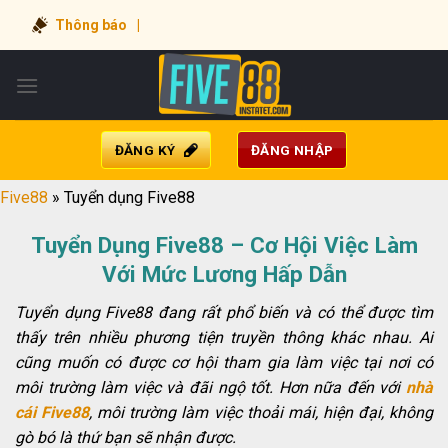
Chuyển
Thông báo
|
đến
nội
dung
ĐĂNG KÝ
ĐĂNG NHẬP
Five88
»
Tuyển dụng Five88
Tuyển Dụng Five88 – Cơ Hội Việc Làm
Với Mức Lương Hấp Dẫn
Tuyển dụng Five88 đang
rất phổ biến
và có thể được tìm
thấy trên nhiều
phương tiện truyền thông
khác nhau. Ai
cũng muốn có được cơ hội tham gia làm việc tại nơi có
môi trường làm việc và
đãi ngộ tốt
. Hơn nữa đến với
nhà
cái Five88
, môi trường làm việc
thoải mái, hiện đại, không
gò bó
là thứ bạn sẽ nhận được.