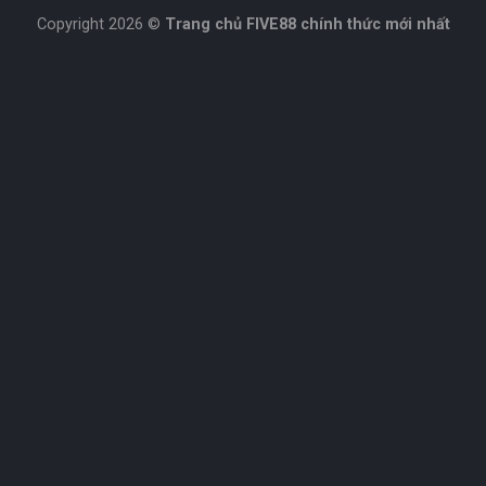
Copyright 2026 ©
Trang chủ FIVE88 chính thức mới nhất