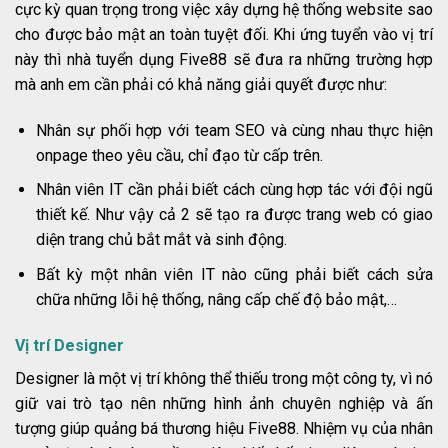
cực kỳ quan trọng trong việc xây dựng hệ thống website sao
cho được bảo mật an toàn tuyệt đối. Khi ứng tuyển vào vị trí
này thì nhà tuyển dụng Five88 sẽ đưa ra những trường hợp
mà anh em cần phải có khả năng giải quyết được như:
Nhân sự phối hợp với team SEO và cùng nhau thực hiện
onpage theo yêu cầu, chỉ đạo từ cấp trên.
Nhân viên IT cần phải biết cách cùng hợp tác với đội ngũ
thiết kế. Như vậy cả 2 sẽ tạo ra được trang web có giao
diện trang chủ bắt mắt và sinh động.
Bất kỳ một nhân viên IT nào cũng phải biết cách sửa
chữa những lỗi hệ thống
, nâng cấp chế độ bảo mật,…
Vị trí Designer
Designer là một
vị trí không thể thiếu trong một công ty, vì nó
giữ vai trò tạo nên những hình ảnh chuyên nghiệp và ấn
tượng giúp quảng bá thương hiệu Five88. Nhiệm vụ của nhân