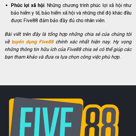
Phúc lợi xã hội
: Những chương trình phúc lợi xã hội như
bảo hiểm y tế, bảo hiểm xã hội
và những chế độ khác đều
được Five88 đảm bảo đầy đủ cho nhân viên.
Bài viết trên đây là
tổng hợp những chia sẻ
của chúng tôi
về
tuyển dụng Five88
chính xác nhất hiện nay. Hy vọng
những
thông tin hữu ích
của Five88 chia sẻ có thể giúp các
bạn tham khảo và đưa ra lựa chọn
công việc phù hợp
.