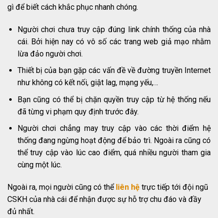
gì để biết cách khắc phục nhanh chóng.
Người chơi
chưa truy cập đúng link chính thống
của nhà
cái. Bởi hiện nay có vô số các trang web giả mạo nhằm
lừa đảo người chơi.
Thiết bị của bạn
gặp các vấn đề về đường truyền Internet
như không có kết nối, giật lag, mạng yếu,…
Bạn cũng có thể bị
chặn quyền truy cập
từ hệ thống nếu
đã từng vi phạm quy định trước đây.
Người chơi chẳng may truy cập vào các thời điểm
hệ
thống đang ngừng hoạt động để bảo trì
. Ngoài ra cũng có
thể truy cập vào lúc
cao điểm
, quá nhiều người tham gia
cùng một lúc.
Ngoài ra, mọi người cũng có thể
liên hệ
trực tiếp tới đội ngũ
CSKH của nhà cái để nhận được sự hỗ trợ chu đáo và đầy
đủ nhất.