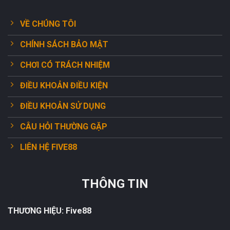
VỀ CHÚNG TÔI
CHÍNH SÁCH BẢO MẬT
CHƠI CÓ TRÁCH NHIỆM
ĐIỀU KHOẢN ĐIỀU KIỆN
ĐIỀU KHOẢN SỬ DỤNG
CÂU HỎI THƯỜNG GẶP
LIÊN HỆ FIVE88
THÔNG TIN
THƯƠNG HIỆU:
Five88