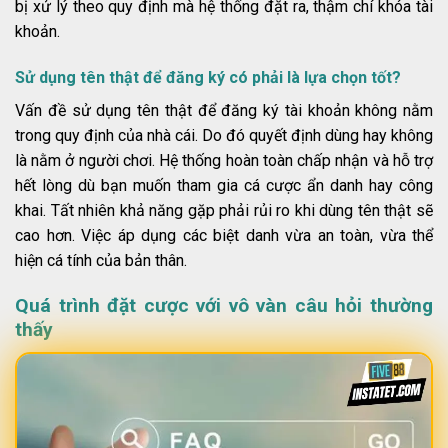
bị xử lý
theo quy định mà hệ thống đặt ra, thậm chí
khóa tài
khoản
.
Sử dụng tên thật để đăng ký có phải là lựa chọn tốt?
Vấn đề sử dụng tên thật để đăng ký tài khoản không nằm
trong quy định của nhà cái. Do đó
quyết định dùng hay không
là nằm ở người chơi
. Hệ thống hoàn toàn chấp nhận và hỗ trợ
hết lòng dù bạn muốn tham gia cá cược ẩn danh hay công
khai. Tất nhiên
khả năng gặp phải rủi ro
khi dùng
tên thật sẽ
cao hơn
. Việc áp dụng các biệt danh vừa an toàn, vừa thể
hiện cá tính của bản thân.
Quá trình đặt cược với vô vàn câu hỏi thường
thấy