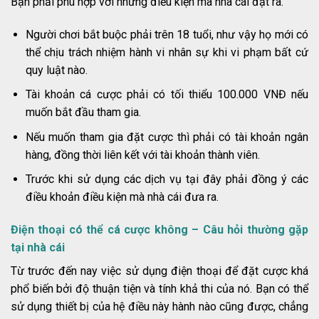
Bạn phải
phù hợp với những điều kiện
mà nhà cái đặt ra.
Người chơi bắt buộc phải t
rên 18 tuổi
, như vậy họ mới có
thể chịu trách nhiệm hành vi nhân sự khi vi phạm bất cứ
quy luật nào.
Tài khoản cá cược phải có tối thiểu 100.000 VNĐ
nếu
muốn bắt đầu tham gia.
Nếu muốn tham gia đặt cược thì phải
có tài khoản ngân
hàng
, đồng thời
liên kết với tài khoản thành viên
.
Trước khi sử dụng các dịch vụ tại đây phải
đồng ý các
điều khoản điều kiện
mà nhà cái đưa ra.
Điện thoại có thể cá cược không – Câu hỏi thường gặp
tại nhà cái
Từ trước đến nay việc
sử dụng điện thoại để đặt cược
khá
phổ biến bởi độ
thuận tiện và tính khả thi
của nó. Bạn có thể
sử dụng thiết bị của hệ điều này hành nào cũng được, chẳng