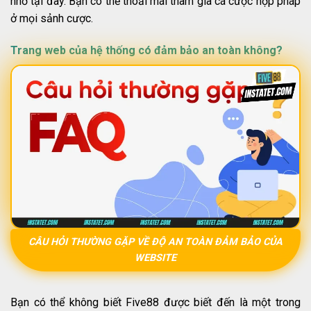
nhớ tại đây. Bạn có thể
thoải mái tham gia cá cược
hợp pháp
ở mọi sảnh cược.
Trang web của hệ thống có đảm bảo an toàn không?
CÂU HỎI THƯỜNG GẶP VỀ ĐỘ AN TOÀN ĐẢM BẢO CỦA
WEBSITE
Bạn có thể không biết
Five88
được biết đến là một trong