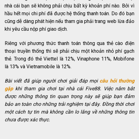
nhà cái bạn sẽ
không phải chịu bất kỳ khoản phí nào
. Bởi vì
hầu hết mọi chi phí đã được hệ thống thanh toán. Do đó bạn
cũng dễ dàng phát hiện nếu tham gia phải trang web lừa đảo
khi yêu cầu nộp phí giao dịch.
Riêng với phương thức thanh toán thông qua thẻ cào điện
thoại
truyền thống thì sẽ phải chịu một
khoản nhỏ phí gạch
thẻ
. Trong đó thẻ Viettel là 12%, Vinaphone 11%, Mobifone
là 13% và Vietnamobile là 12%.
Bài viết đã giúp người chơi
giải đáp mọi
câu hỏi thường
gặp
khi tham gia chơi tại nhà cái Five88. Việc nắm bắt
được những thông tin quan trọng này sẽ giúp bạn
đảm
bảo an toàn
cho những trải nghiệm tại đây. Đồng thời chơi
một cách tự tin mà không cần lo lắng về những thông tin
chưa được xác thực.