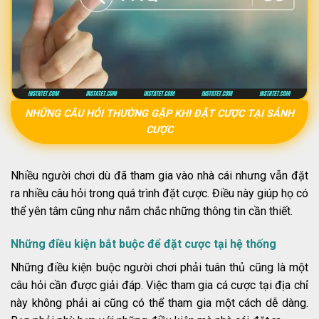
NHỮNG CÂU HỎI THƯỜNG GẶP KHI ĐẶT CƯỢC TẠI SẢNH
CƯỢC
Nhiều người chơi dù đã tham gia vào nhà cái nhưng vẫn đặt
ra nhiều
câu hỏi trong quá trình đặt cược
. Điều này giúp họ có
thể yên tâm cũng như nắm chắc những thông tin cần thiết.
Những điều kiện bắt buộc để đặt cược tại hệ thống
Những điều kiện buộc người chơi phải tuân thủ cũng là một
câu hỏi cần được giải đáp. Việc tham gia cá cược tại địa chỉ
này không phải ai cũng có thể tham gia một cách dễ dàng.