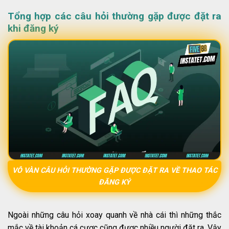
Tổng hợp các câu hỏi thường gặp được đặt ra
khi đăng ký
VÔ VÀN CÂU HỎI THƯỜNG GẶP ĐƯỢC ĐẶT RA VỀ THAO TÁC
ĐĂNG KÝ
Ngoài những câu hỏi xoay quanh về nhà cái thì những
thắc
mắc về tài khoản cá cược
cũng được nhiều người đặt ra. Vậy