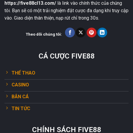
https://five88cl13.com/
là link vào chính thức của chúng
tôi. Bạn sẽ có một trải nghiệm đặt cược đa dạng khi truy cập
vào. Giao diện thân thiện, nạp rút chỉ trong 30s.
Theo dõi chúng tôi:
CÁ CƯỢC FIVE88
THỂ THAO
CASINO
BẮN CÁ
TIN TỨC
CHÍNH SÁCH FIVE88