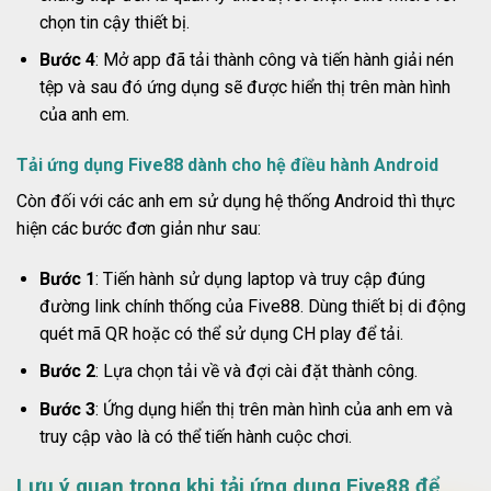
chọn tin cậy thiết bị.
Bước 4
: Mở app đã tải thành công và tiến hành giải nén
tệp và sau đó ứng dụng sẽ được hiển thị trên màn hình
của anh em.
Tải ứng dụng Five88 dành cho hệ điều hành Android
Còn đối với các anh em sử dụng hệ thống Android thì thực
hiện các bước đơn giản như sau:
Bước 1
: Tiến hành sử dụng laptop và truy cập đúng
đường link chính thống
của Five88. Dùng thiết bị di động
quét mã QR hoặc có thể sử dụng CH play để tải.
Bước 2
: Lựa chọn tải về và đợi cài đặt thành công.
Bước 3
: Ứng dụng hiển thị trên màn hình của anh em và
truy cập vào là có thể
tiến hành cuộc chơi.
Lưu ý quan trọng khi tải ứng dụng Five88 để