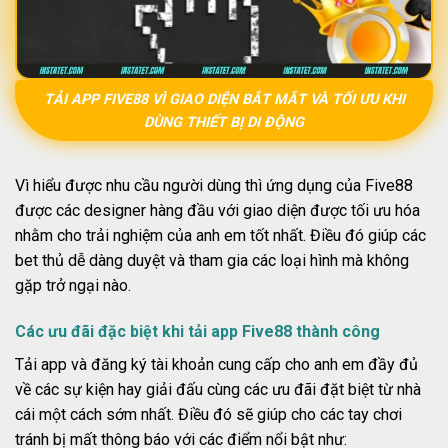
TẢI APP FIVE88 VÌ GIAO DIỆN BẮT MẮT VÀ TỐI ƯU KHI
DÙNG THIẾT BỊ DI ĐỘNG
Vì hiểu được
nhu cầu người dùng
thì ứng dụng của Five88
được các designer hàng đầu với giao diện được t
ối ưu hóa
nhằm cho trải nghiệm của anh em tốt nhất. Điều đó giúp các
bet thủ dễ dàng duyệt và tham gia các loại hình mà không
gặp trở ngại nào.
Các ưu đãi đặc biệt khi tải app Five88 thành công
Tải app và đăng ký tài khoản cung cấp cho anh em đầy đủ
về các sự kiện hay giải đấu cùng các ưu đãi đặt biệt từ nhà
cái một cách sớm nhất. Điều đó sẽ giúp cho các tay chơi
tránh bị mất thông báo với các điểm nổi bật như: