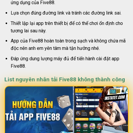
ứng dụng của Five88.
Lựa chọn
đúng đường link
và tránh các đường link sai.
Thiết lập lại app trên thiết bị để có thể chơi
ổn định
cho
tương lai sau này.
App của Five88 hoàn toàn
trong sạch
và không chứa mã
độc nên anh em yên tâm mà tận hưởng nhé.
Đáp ứng
dung lượng máy đủ
để tiến hành cài đặt app
Five88.
List nguyên nhân tải Five88 không thành công