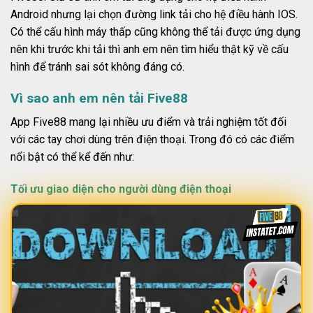
Android nhưng lại chọn đường link tải cho hệ điều hành IOS.
Có thể
cấu hình máy thấp
cũng không thể tải được ứng dụng
nên khi trước khi tải thì anh em nên tìm hiểu thật kỹ về cấu
hình để tránh sai sót không đáng có.
Vì sao anh em nên tải Five88
App Five88 mang lại nhiều
ưu điểm và trải nghiệm tốt
đối
với các tay chơi dùng trên điện thoại. Trong đó có các điểm
nổi bật có thể kể đến như:
Tối ưu giao diện cho người dùng điện thoại