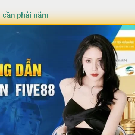
8 cần phải nắm