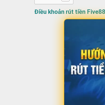
Điều khoản rút tiền Five8