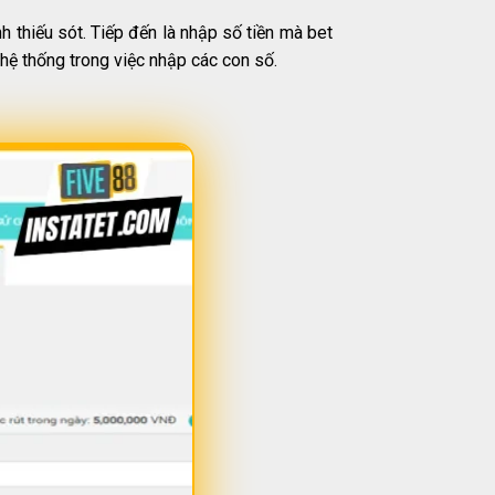
nh thiếu sót. Tiếp đến là nhập số tiền mà bet
 hệ thống trong việc nhập các con số.