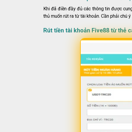
Khi đã điền đầy đủ các thông tin được cung
thủ muốn rút ra từ tài khoản. Cần phải chú 
Rút tiền tài khoản Five88 từ thẻ 