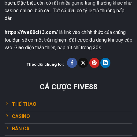
bạch. Đặc biệt, còn có rất nhiều game trúng thưởng khác như
casino online, bắn cá... Tất cả đều có tỷ lệ trả thưởng hấp
dẫn.
https://five88cl13.com/
là link vào chính thức của chúng
tôi. Bạn sẽ có một trải nghiệm đặt cược đa dạng khi truy cập
vào. Giao diện thân thiện, nạp rút chỉ trong 30s.
Theo dõi chúng tôi:
CÁ CƯỢC FIVE88
THỂ THAO
CASINO
BẮN CÁ