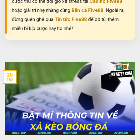
cược thủ có thể đổi gió xả stress tại
Casino Five88
hoặc giải trí nhẹ nhàng cùng
Bắn cá Five88
. Ngoài ra,
đừng quên ghé qua
Tin tức Five88
để bỏ túi thêm
nhiều bí kíp cược hay ho nhé!
20
Th3