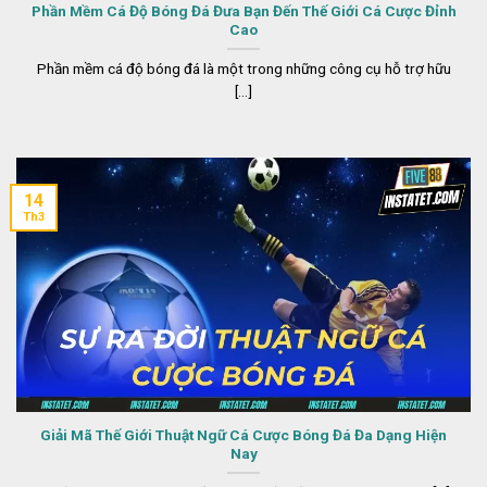
Phần Mềm Cá Độ Bóng Đá Đưa Bạn Đến Thế Giới Cá Cược Đỉnh
Cao
Phần mềm cá độ bóng đá là một trong những công cụ hỗ trợ hữu
[...]
14
Th3
Giải Mã Thế Giới Thuật Ngữ Cá Cược Bóng Đá Đa Dạng Hiện
Nay