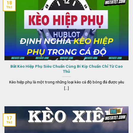
18
Th3
Bắt Kèo Hiệp Phụ Siêu Chuẩn Cùng Bí Kíp Chuẩn Chỉ Từ Cao
Thủ
Kèo hiệp phụ là một trong những loại kèo cá độ bóng đá được yêu
[...]
17
Th3