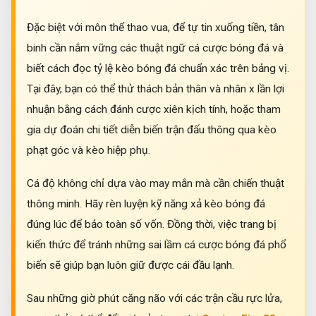
Đặc biệt với môn thể thao vua, để tự tin xuống tiền, tân
binh cần nắm vững các thuật ngữ cá cược bóng đá và
biết cách đọc tỷ lệ kèo bóng đá chuẩn xác trên bảng vị.
Tại đây, bạn có thể thử thách bản thân và nhân x lần lợi
nhuận bằng cách đánh cược xiên kịch tính, hoặc tham
gia dự đoán chi tiết diễn biến trận đấu thông qua kèo
phạt góc và kèo hiệp phụ.
Cá độ không chỉ dựa vào may mắn mà cần chiến thuật
thông minh. Hãy rèn luyện kỹ năng xả kèo bóng đá
đúng lúc để bảo toàn số vốn. Đồng thời, việc trang bị
kiến thức để tránh những sai lầm cá cược bóng đá phổ
biến sẽ giúp bạn luôn giữ được cái đầu lạnh.
Sau những giờ phút căng não với các trận cầu rực lửa,