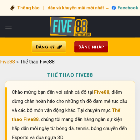
Chuyển
 mãi mới nhất →
Thông báo
Facebook
|
|
X
|
Pinterest
| 🔞 Chỉ dành ch
đến
nội
dung
ĐĂNG KÝ
ĐĂNG NHẬP
Five88
»
Thể thao Five88
THỂ THAO FIVE88
Chào mừng bạn đến với sảnh cá độ tại
Five88
, điểm
dừng chân hoàn hảo cho những tín đồ đam mê túc cầu
và các bộ môn vận động khác. Tại chuyên mục
Thể
thao Five88
, chúng tôi mang đến hàng ngàn sự kiện
hấp dẫn mỗi ngày từ bóng đá, tennis, bóng chuyền đến
Esports và đua ngựa 3D.