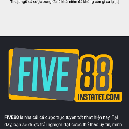
Thuật ngữ cá cược bóng đá là khái niệm đã không còn gì xa lạ [...]
FIVE88
là nhà cái cá cược trực tuyến tốt nhất hiện nay. Tại
đây, bạn sẽ được trải nghiệm đặt cược thể thao uy tín, minh