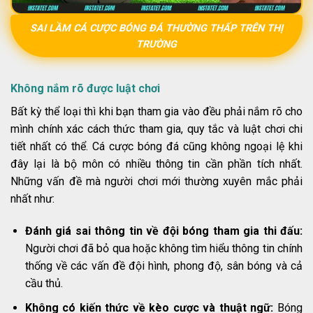
SAI LẦM CÁ CƯỢC BÓNG ĐÁ THƯỜNG THẤP TRÊN THỊ
TRƯỜNG
Không nắm rõ được luật chơi
Bất kỳ thể loại thì khi bạn tham gia vào đều phải nắm rõ cho
mình chính xác cách thức tham gia, quy tắc và luật chơi chi
tiết nhất có thể. Cá cược bóng đá cũng không ngoại lệ khi
đây lại là bộ môn có nhiều thông tin cần phần tích nhất.
Những vấn đề mà người chơi mới thường xuyên mắc phải
nhất như:
Đánh giá sai thông tin về đội bóng tham gia thi đấu:
Người chơi đã bỏ qua hoặc không tìm hiểu thông tin chính
thống về các vấn đề đội hình, phong độ, sân bóng và cả
cầu thủ.
Không có kiến thức về kèo cược và thuật ngữ:
Bóng