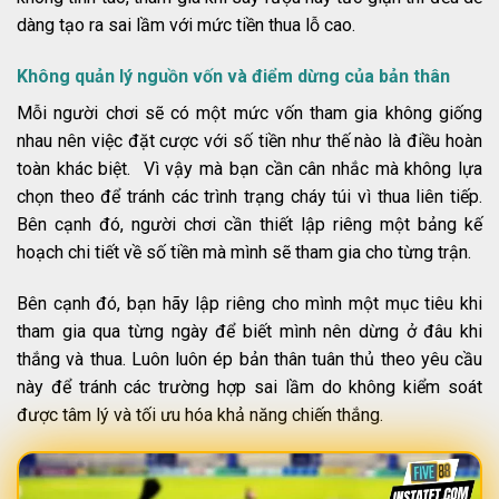
dàng tạo ra sai lầm với mức tiền thua lỗ cao.
Không quản lý nguồn vốn và điểm dừng của bản thân
Mỗi người chơi sẽ có một mức vốn tham gia không giống
nhau nên việc đặt cược với số tiền như thế nào là điều hoàn
toàn khác biệt. Vì vậy mà bạn cần cân nhắc mà không lựa
chọn theo để tránh các trình trạng cháy túi vì thua liên tiếp.
Bên cạnh đó, người chơi cần thiết lập riêng một bảng kế
hoạch chi tiết về số tiền mà mình sẽ tham gia cho từng trận.
Bên cạnh đó, bạn hãy lập riêng cho mình một mục tiêu khi
tham gia qua từng ngày để biết mình nên dừng ở đâu khi
thắng và thua. Luôn luôn ép bản thân tuân thủ theo yêu cầu
này để tránh các trường hợp sai lầm do không kiểm soát
được tâm lý và tối ưu hóa khả năng chiến thắng.