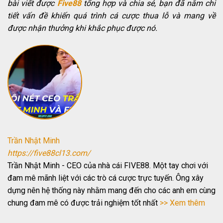
bài viết được
Five88
tổng hợp và chia sẻ, bạn đã nắm chi
tiết vấn đề khiến quá trình cá cược thua lỗ và mang về
được nhận thưởng khi khắc phục được nó.
Trần Nhật Minh
https://five88cl13.com/
Trần Nhật Minh - CEO của nhà cái FIVE88. Một tay chơi với
đam mê mãnh liệt với các trò cá cược trực tuyến. Ông xây
dựng nên hệ thống này nhằm mang đến cho các anh em cùng
chung đam mê có được trải nghiệm tốt nhất
>> Xem thêm