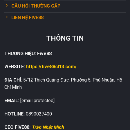
CÂU HỎI THƯỜNG GẶP
LIÊN HỆ FIVE88
THÔNG TIN
THƯƠNG HIỆU:
Five88
WEBSITE:
https://five88cl13.com/
ĐỊA CHỈ
: 5/12 Thích Quảng Đức, Phường 5, Phú Nhuận, Hồ
Chí Minh
EMAIL:
[email protected]
HOTLINE:
0890027400
CEO FIVE88:
Trần Nhật Minh