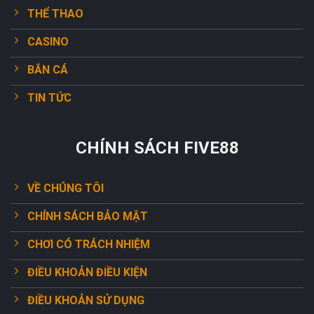
THỂ THAO
CASINO
BẮN CÁ
TIN TỨC
CHÍNH SÁCH FIVE88
VỀ CHÚNG TÔI
CHÍNH SÁCH BẢO MẬT
CHƠI CÓ TRÁCH NHIỆM
ĐIỀU KHOẢN ĐIỀU KIỆN
ĐIỀU KHOẢN SỬ DỤNG