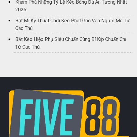
Khám Phá Những Tỷ Lệ Kèo Bóng Đá Ấn Tượng Nhất
2026
Bật Mí Kỹ Thuật Chơi Kèo Phạt Góc Vạn Người Mê Từ
Cao Thủ
Bắt Kèo Hiệp Phụ Siêu Chuẩn Cùng Bí Kíp Chuẩn Chỉ
Từ Cao Thủ