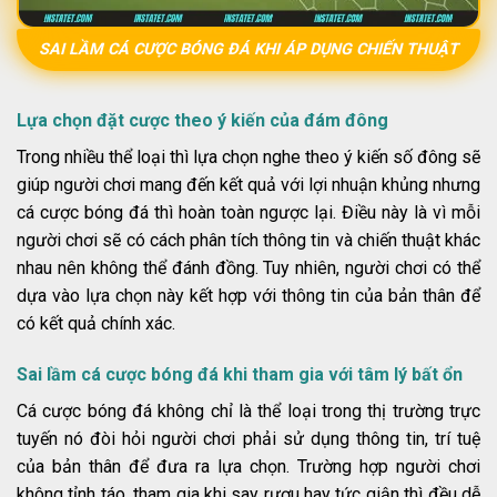
SAI LẦM CÁ CƯỢC BÓNG ĐÁ KHI ÁP DỤNG CHIẾN THUẬT
Lựa chọn đặt cược theo ý kiến của đám đông
Trong nhiều thể loại thì lựa chọn nghe theo ý kiến số đông sẽ
giúp người chơi mang đến kết quả với lợi nhuận khủng nhưng
cá cược bóng đá thì hoàn toàn ngược lại. Điều này là vì mỗi
người chơi sẽ có cách phân tích thông tin và chiến thuật khác
nhau nên không thể đánh đồng. Tuy nhiên, người chơi có thể
dựa vào lựa chọn này kết hợp với thông tin của bản thân để
có kết quả chính xác.
Sai lầm cá cược bóng đá khi tham gia với tâm lý bất ổn
Cá cược bóng đá không chỉ là thể loại trong thị trường trực
tuyến nó đòi hỏi người chơi phải sử dụng thông tin, trí tuệ
của bản thân để đưa ra lựa chọn. Trường hợp người chơi
không tỉnh táo, tham gia khi say rượu hay tức giận thì đều dễ