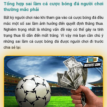
Tổng hợp sai lầm cá cược bóng đá người chơi
thường mắc phải
Bất kỳ người chơi nào khi tham gia vào cá cược bóng đá đều
mắc một số sai lầm ảnh hưởng đến quyết định thắng thua.
Nghiêm trọng nhất là những vấn đề này có thể gây ra tính
trạng thua lỗ dẫn đến mất trắng. Vì vậy mà bạn cần chú ý
những sai lầm cá cược bóng đá được người chơi đi trước
chia sẻ lại.