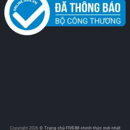
Copyright 2026 ©
Trang chủ FIVE88 chính thức mới nhất