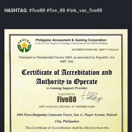
HASHTAG:
#five88 #five_88 #link_vao_five88