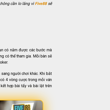
không cần lo lắng vì
Five88
sẽ
ù bạn có nắm được các bước mà
ũng có thể tham gia. Mỗi bàn sẽ
Poker.
 sang người chơi khác. Khi bắt
 có 4 vòng cược trong mỗi ván
kết hợp bài tẩy và bài lật trên