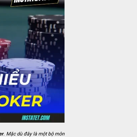
er
. Mặc dù đây là một bộ môn