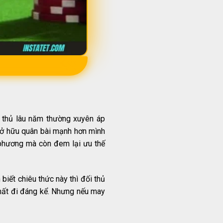
 thủ lâu năm thường xuyên áp
 sở hữu quân bài mạnh hơn mình
 phương mà còn đem lại ưu thế
biết chiêu thức này thì đối thủ
 mất đi đáng kể. Nhưng nếu may