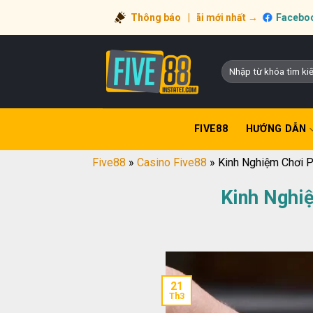
Chuyển
ất →
Facebook
|
X
|
Thông báo
Pinterest
| 🔞 Chỉ dành cho người từ 1
|
đến
nội
dung
FIVE88
HƯỚNG DẪN
Five88
»
Casino Five88
»
Kinh Nghiệm Chơi P
Kinh Nghiệ
21
Th3