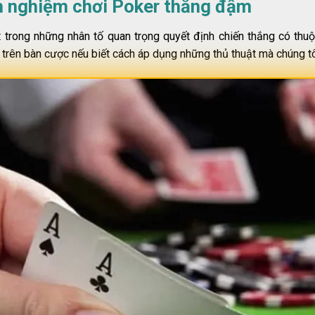
h nghiệm chơi Poker thắng đậm
trong những nhân tố quan trọng quyết định chiến thắng có thu
 trên bàn cược nếu biết cách áp dụng những thủ thuật mà chúng t