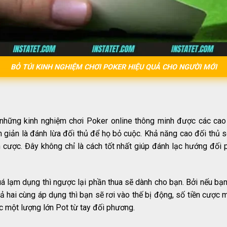
BỎ TÚI KINH NGHIỆM CHƠI POKER HIỆU QUẢ CHO NGƯỜI MỚI
 những kinh nghiệm chơi Poker online thông minh được các cao
 giản là đánh lừa đối thủ để họ bỏ cuộc. Khả năng cao đối thủ
 cược. Đây không chỉ là cách tốt nhất giúp đánh lạc hướng đối
 lạm dụng thì ngược lại phần thua sẽ dành cho bạn. Bởi nếu bạn 
cả hai cùng áp dụng thì bạn sẽ rơi vào thế bị động, số tiền cược
 một lượng lớn Pot từ tay đối phương.