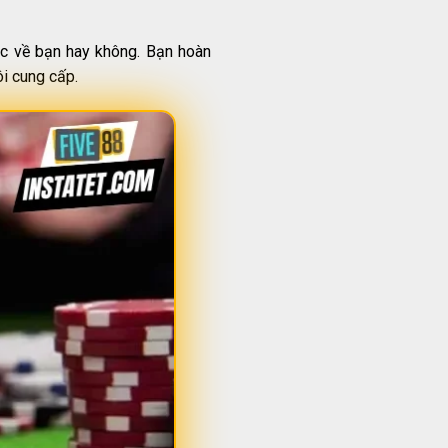
ộc về bạn hay không. Bạn hoàn
ôi cung cấp.