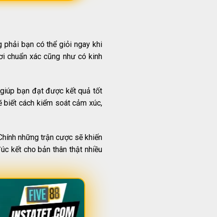
 phải bạn có thể giỏi ngay khi
hơi chuẩn xác cũng như có kinh
 giúp bạn đạt được kết quả tốt
ẽ biết cách kiểm soát cảm xúc,
 Chính những trận cược sẽ khiến
úc kết cho bản thân thật nhiều