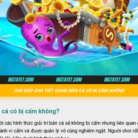
GIẢI ĐÁP CHO TIẾT GAME BẮN CÁ CÓ BỊ CẤM KHÔNG
 cá có bị cấm không?
 các hình thức giải trí bắn cá sẽ không bị cấm nhưng liên quan 
 hành vi cấm và được quản lý vô cùng nghiêm ngặt. Người chơi rấ