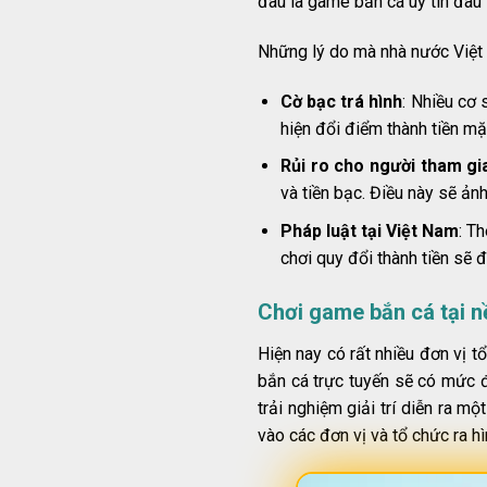
đâu là game bắn cá uy tín đâu 
Những lý do mà nhà nước Việt
Cờ bạc trá hình
: Nhiều cơ 
hiện đổi điểm thành tiền mặ
Rủi ro cho người tham gi
và tiền bạc. Điều này sẽ ản
Pháp luật tại Việt Nam
: T
chơi quy đổi thành tiền sẽ 
Chơi game bắn cá tại n
Hiện nay có rất nhiều đơn vị t
bắn cá trực tuyến sẽ có mức độ
trải nghiệm giải trí diễn ra 
vào các đơn vị và tổ chức ra hì