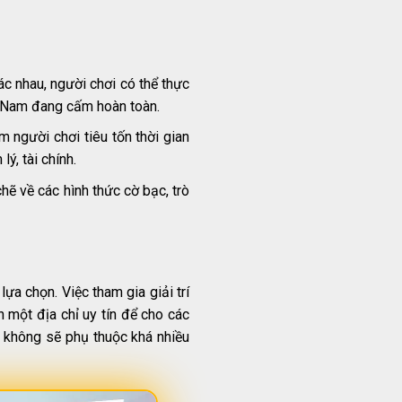
ác nhau, người chơi có thể thực
ệt Nam đang cấm hoàn toàn.
m người chơi tiêu tốn thời gian
ý, tài chính.
chẽ về các hình thức cờ bạc, trò
ựa chọn. Việc tham gia giải trí
n một địa chỉ uy tín để cho các
m không sẽ phụ thuộc khá nhiều