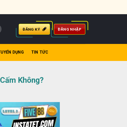
ĐĂNG KÝ
ĐĂNG NHẬP
TUYỂN DỤNG
TIN TỨC
ị Cấm Không?