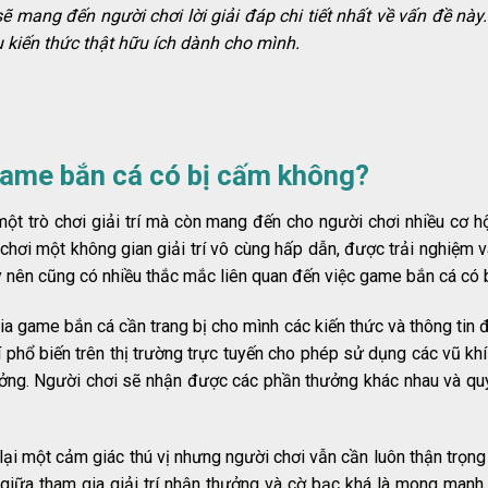
sẽ mang đến người chơi lời giải đáp chi tiết nhất về vấn đề này
 kiến thức thật hữu ích dành cho mình.
game bắn cá có bị cấm không?
một trò chơi giải trí mà còn mang đến cho người chơi nhiều cơ 
hơi một không gian giải trí vô cùng hấp dẫn, được trải nghiệm 
y nên cũng có nhiều thắc mắc liên quan đến việc game bắn cá có 
ia game bắn cá cần trang bị cho mình các kiến thức và thông tin
í phổ biến trên thị trường trực tuyến cho phép sử dụng các vũ khí
ởng. Người chơi sẽ nhận được các phần thưởng khác nhau và quy
ại một cảm giác thú vị nhưng người chơi vẫn cần luôn thận trọng 
 giữa tham gia giải trí nhận thưởng và cờ bạc khá là mong manh.