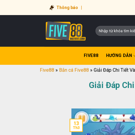
Chuyển
Thông báo
|
đến
nội
dung
FIVE88
HƯỚNG DẪN
Five88
»
Bắn cá Five88
»
Giải Đáp Chi Tiết 
Giải Đáp Ch
13
Th3