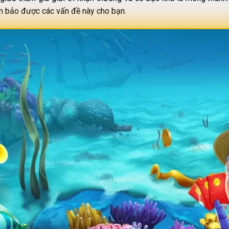
m bảo được các vấn đề này cho bạn.